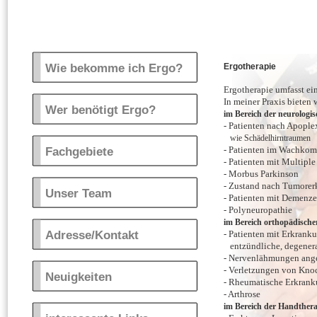
Wie bekomme ich Ergo?
Ergotherapie
Ergotherapie umfasst ei
In meiner Praxis bieten 
Wer benötigt Ergo?
im Bereich der neurolog
- Patienten nach Apople
wie Schädelhirntraumen
Fachgebiete
- Patienten im Wachkom
- Patienten mit Multiple
- Morbus Parkinson
- Zustand nach Tumore
Unser Team
- Patienten mit Demenz
- Polyneuropathie
im Bereich orthopädisc
Adresse/Kontakt
- Patienten mit Erkrank
entzündliche, degenerat
- Nervenlähmungen ange
- Verletzungen von Kno
Neuigkeiten
- Rheumatische Erkran
- Arthrose
im Bereich der Handthera