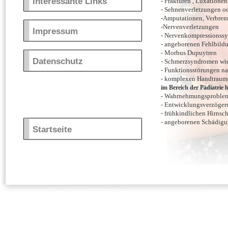
interessante Links
- Frakturen , Luxatione
- Sehnenverletzungen o
-Amputationen, Verbre
-Nervenverletzungen
Impressum
- Nervenkompressionss
- angeborenen Fehlbild
- Morbus Dupuytren
Datenschutz
- Schmerzsyndromen wi
- Funktionsstörungen na
- komplexen Handtraum
im Bereich der Pädia
- Wahrnehmungsproble
- Entwicklungsverzöge
- frühkindlichen Hirns
- angeborenen Schädig
Startseite