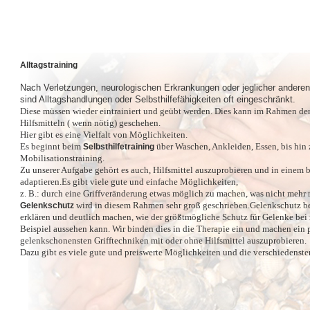
Alltagstraining
Nach Verletzungen, neurologischen Erkrankungen oder jeglicher andere
sind Alltagshandlungen oder Selbsthilfefähigkeiten oft eingeschränkt.
Diese müssen wieder eintrainiert und geübt werden. Dies kann im Rahmen de
Hilfsmitteln ( wenn nötig) geschehen.
Hier gibt es eine Vielfalt von Möglichkeiten.
Es beginnt beim
über Waschen, Ankleiden, Essen, bis hin 
Selbsthilfetraining
Mobilisationstraining.
Zu unserer Aufgabe gehört es auch, Hilfsmittel auszuprobieren und in eine
adaptieren.Es gibt viele gute und einfache Möglichkeiten,
z. B.: durch eine Griffveränderung etwas möglich zu machen, was nicht mehr 
wird in diesem Rahmen sehr groß geschrieben.Gelenkschutz be
Gelenkschutz
erklären und deutlich machen, wie der größtmögliche Schutz für Gelenke b
Beispiel aussehen kann. Wir binden dies in die Therapie ein und machen ein 
gelenkschonensten Grifftechniken mit oder ohne Hilfsmittel auszuprobieren.
Dazu gibt es viele gute und preiswerte Möglichkeiten und die verschiedensten